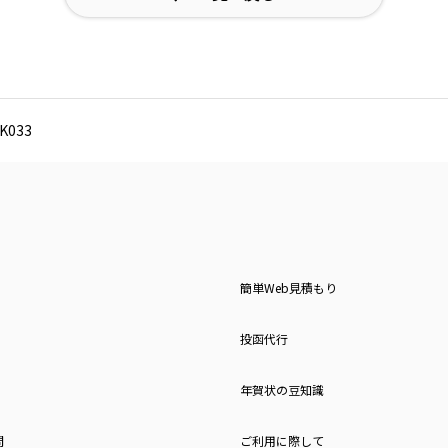
033
簡単Web見積もり
投函代行
年賀状の豆知識
問
ご利用に際して