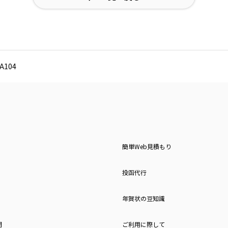
104
簡単Web見積もり
投函代行
年賀状の豆知識
問
ご利用に際して