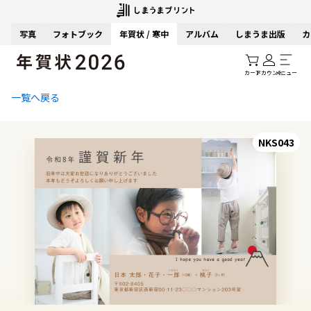
写真
フォトブック
年賀状 / 寒中
アルバム
しまうま出版
カ
カート
アカウント
メニュー
一覧へ戻る
NKS043