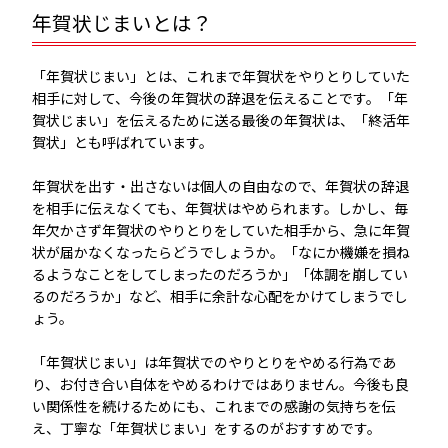
会社関連の年賀状だけ送る
年賀状じまいとは？
簡単に年賀状を出す方法
「年賀状じまい」とは、これまで年賀状をやりとりしていた
相手に対して、今後の年賀状の辞退を伝えることです。「年
年賀状印刷サービスを利用する
賀状じまい」を伝えるために送る最後の年賀状は、「終活年
賀状」とも呼ばれています。
郵便局やコンビニなどでデザイン入り年賀はが
きを購入する
年賀状を出す・出さないは個人の自由なので、年賀状の辞退
を相手に伝えなくても、年賀状はやめられます。しかし、毎
年欠かさず年賀状のやりとりをしていた相手から、急に年賀
まとめ
状が届かなくなったらどうでしょうか。「なにか機嫌を損ね
るようなことをしてしまったのだろうか」「体調を崩してい
関連コンテンツ
るのだろうか」など、相手に余計な心配をかけてしまうでし
ょう。
「年賀状じまい」は年賀状でのやりとりをやめる行為であ
り、お付き合い自体をやめるわけではありません。今後も良
い関係性を続けるためにも、これまでの感謝の気持ちを伝
え、丁寧な「年賀状じまい」をするのがおすすめです。