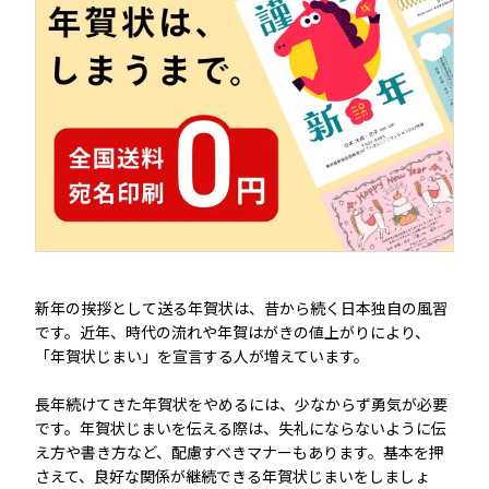
失礼と感じる方もいる
お正月が少し寂しくなる
年賀状を再開しにくい
年賀状じまいの伝え方
年賀状で伝える
寒中見舞いで伝える
新年の挨拶として送る年賀状は、昔から続く日本独自の風習
喪中はがきで伝える
です。近年、時代の流れや年賀はがきの値上がりにより、
「年賀状じまい」を宣言する人が増えています。
メールやSNSで伝える
長年続けてきた年賀状をやめるには、少なからず勇気が必要
直接会って伝える
です。年賀状じまいを伝える際は、失礼にならないように伝
え方や書き方など、配慮すべきマナーもあります。基本を押
年賀状じまいの書き方
さえて、良好な関係が継続できる年賀状じまいをしましょ