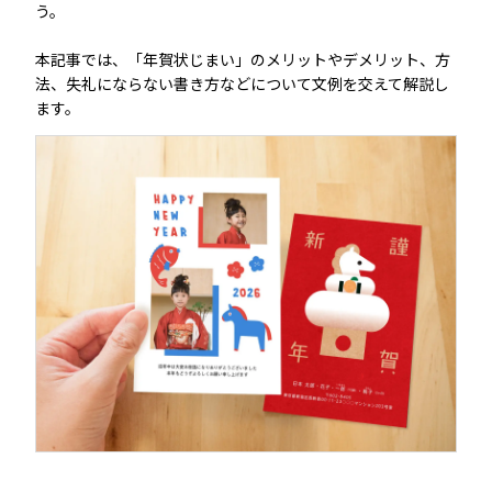
う。
年賀状じまいを伝える挨拶の基本構成
本記事では、「年賀状じまい」のメリットやデメリット、方
年賀状じまいの書き方のポイント
法、失礼にならない書き方などについて文例を交えて解説し
ます。
年賀状じまいの文例
【年代・理由別】年賀状じまいの文例
【相手別】年賀状じまいの文例
【メール・SNSで伝える場合】年賀状じまいの
文例
年賀状じまいではなく年賀状を減らす方法も
付き合いを続けたい相手にのみ送る
届いた年賀状にだけ返事だけ送る