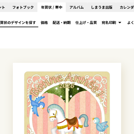
ント
フォトブック
年賀状 / 寒中
アルバム
しまうま出版
カレンダ
賀状のデザインを探す
価格
配送・納期
仕上げ・品質
宛名印刷
よ