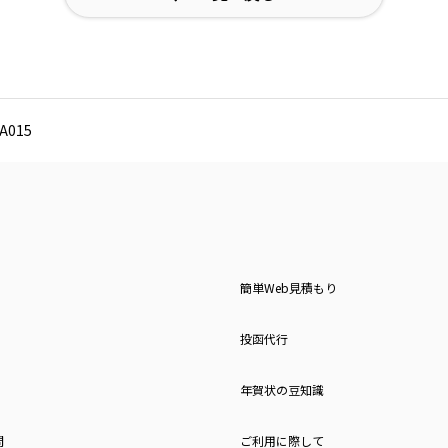
015
簡単Web見積もり
投函代行
年賀状の豆知識
問
ご利用に際して