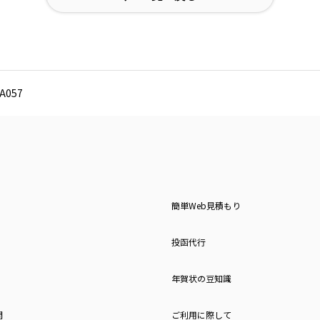
057
簡単Web見積もり
投函代行
年賀状の豆知識
問
ご利用に際して