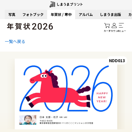
写真
フォトブック
年賀状 / 寒中
アルバム
しまうま出版
カ
カート
アカウント
メニュー
一覧へ戻る
NDD013