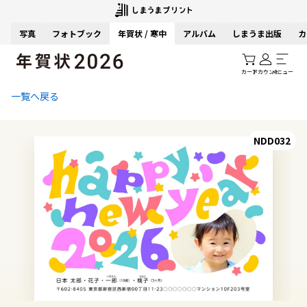
写真
フォトブック
年賀状 / 寒中
アルバム
しまうま出版
カ
カート
アカウント
メニュー
一覧へ戻る
NDD032