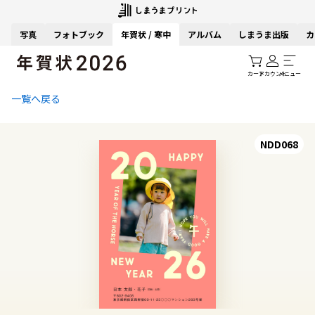
写真
フォトブック
年賀状 / 寒中
アルバム
しまうま出版
カ
カート
アカウント
メニュー
一覧へ戻る
NDD068