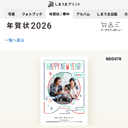
写真
フォトブック
年賀状 / 寒中
アルバム
しまうま出版
カ
カート
アカウント
メニュー
一覧へ戻る
NDD078