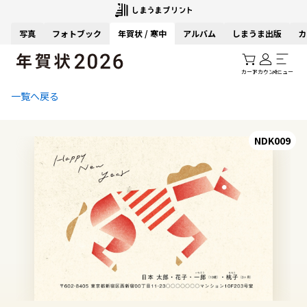
写真
フォトブック
年賀状 / 寒中
アルバム
しまうま出版
カ
カート
アカウント
メニュー
一覧へ戻る
NDK009