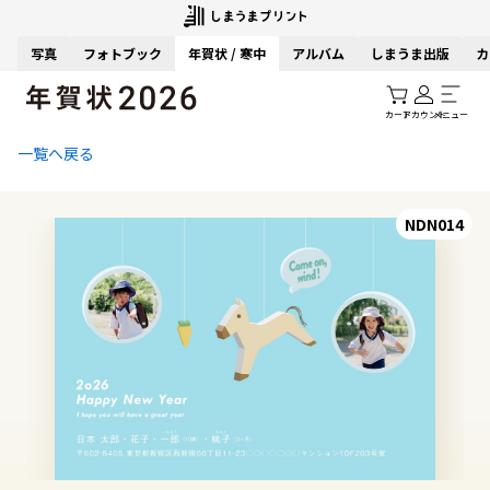
写真
フォトブック
年賀状 / 寒中
アルバム
しまうま出版
カ
カート
アカウント
メニュー
一覧へ戻る
NDN014