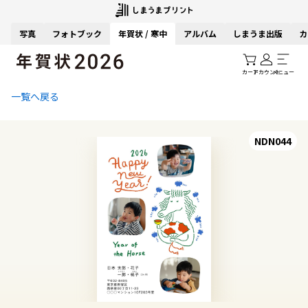
写真
フォトブック
年賀状 / 寒中
アルバム
しまうま出版
カ
カート
アカウント
メニュー
一覧へ戻る
NDN044