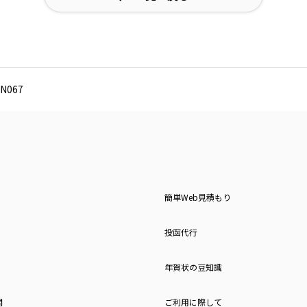
N067
簡単Web見積もり
投函代行
年賀状の豆知識
問
ご利用に際して