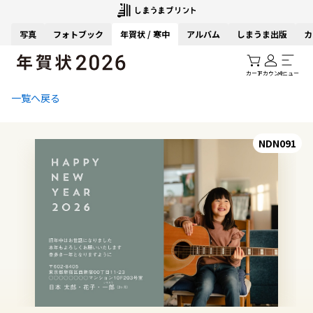
写真
フォトブック
年賀状 / 寒中
アルバム
しまうま出版
カ
カート
アカウント
メニュー
一覧へ戻る
NDN091