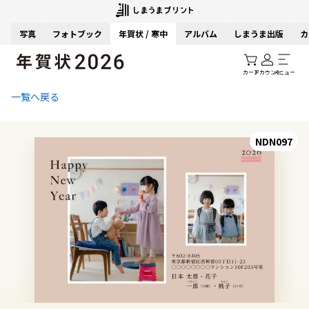
写真
フォトブック
年賀状 / 寒中
アルバム
しまうま出版
カ
カート
アカウント
メニュー
一覧へ戻る
NDN097