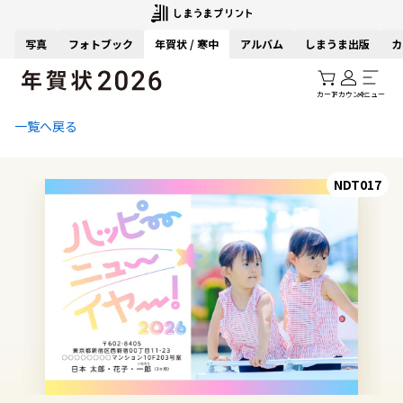
写真
フォトブック
年賀状 / 寒中
アルバム
しまうま出版
カ
カート
アカウント
メニュー
一覧へ戻る
NDT017