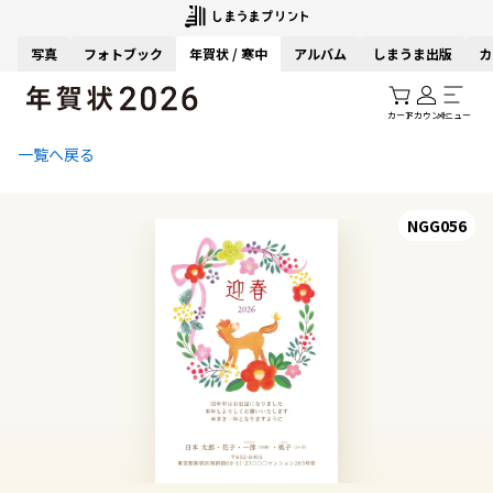
写真
フォトブック
年賀状 / 寒中
アルバム
しまうま出版
カ
カート
アカウント
メニュー
一覧へ戻る
NGG056