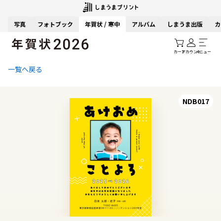
写真
フォトブック
年賀状 / 寒中
アルバム
しまうま出版
カ
カート
アカウント
メニュー
一覧へ戻る
NDB017