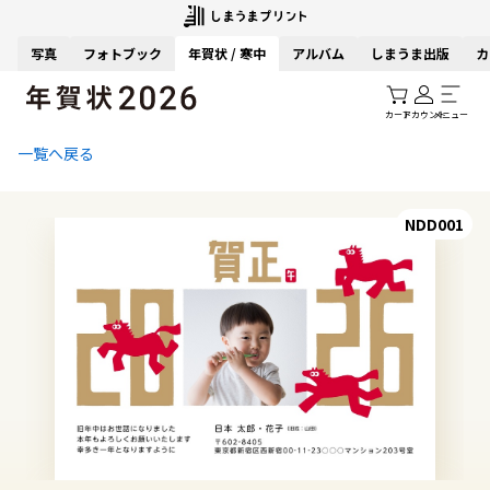
写真
フォトブック
年賀状 / 寒中
アルバム
しまうま出版
カ
カート
アカウント
メニュー
一覧へ戻る
NDD001