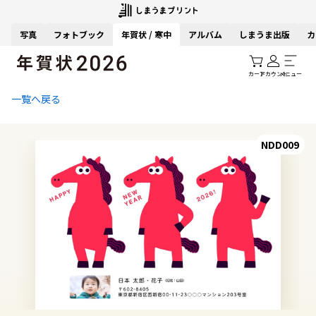
写真
フォトブック
年賀状 / 寒中
アルバム
しまうま出版
カ
カート
アカウント
メニュー
一覧へ戻る
NDD009