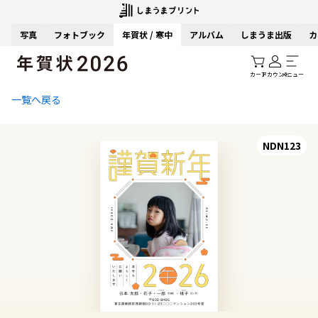
写真
フォトブック
年賀状 / 寒中
アルバム
しまうま出版
カ
カート
アカウント
メニュー
一覧へ戻る
NDN123