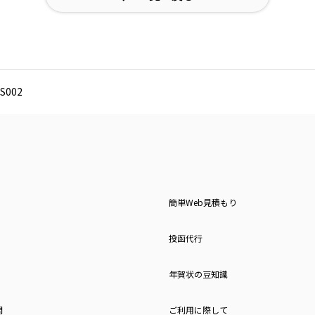
002
簡単Web見積もり
投函代行
年賀状の豆知識
問
ご利用に際して