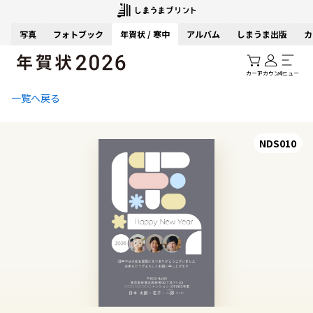
写真
フォトブック
年賀状 / 寒中
アルバム
しまうま出版
カ
カート
アカウント
メニュー
一覧へ戻る
NDS010