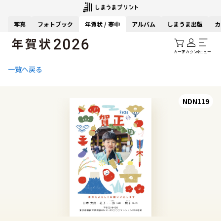
写真
フォトブック
年賀状 / 寒中
アルバム
しまうま出版
カ
カート
アカウント
メニュー
一覧へ戻る
NDN119