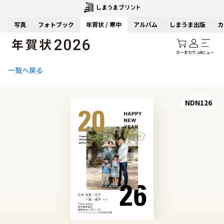
写真
フォトブック
年賀状 / 寒中
アルバム
しまうま出版
カ
カート
アカウント
メニュー
一覧へ戻る
NDN126