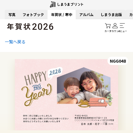
写真
フォトブック
年賀状 / 寒中
アルバム
しまうま出版
カ
カート
アカウント
メニュー
一覧へ戻る
NGG048