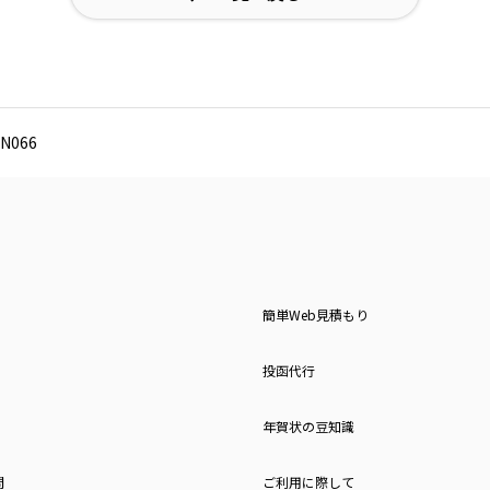
N066
簡単Web見積もり
投函代行
年賀状の豆知識
問
ご利用に際して