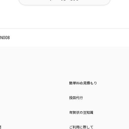
N008
簡単Web見積もり
投函代行
年賀状の豆知識
問
ご利用に際して