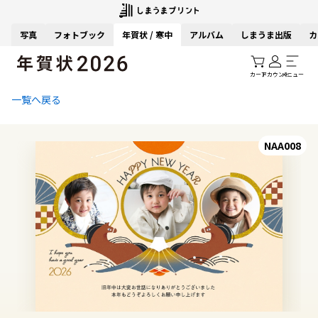
写真
フォトブック
年賀状 / 寒中
アルバム
しまうま出版
カ
カート
アカウント
メニュー
一覧へ戻る
NAA008