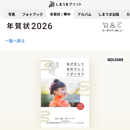
写真
フォトブック
年賀状 / 寒中
アルバム
しまうま出版
カ
カート
アカウント
メニュー
一覧へ戻る
NDU049