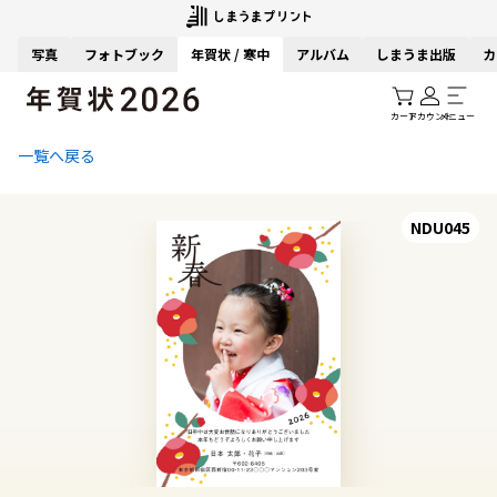
写真
フォトブック
年賀状 / 寒中
アルバム
しまうま出版
カ
カート
アカウント
メニュー
一覧へ戻る
NDU045