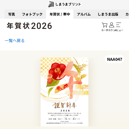
写真
フォトブック
年賀状 / 寒中
アルバム
しまうま出版
カ
カート
アカウント
メニュー
一覧へ戻る
NAA047