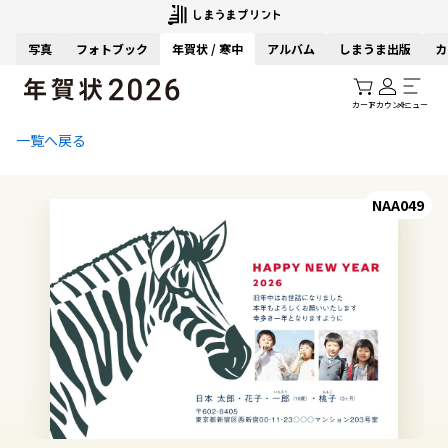
写真
フォトブック
年賀状 / 寒中
アルバム
しまうま出版
カ
カート
アカウント
メニュー
一覧へ戻る
NAA049