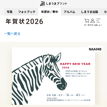
写真
フォトブック
年賀状 / 寒中
アルバム
しまうま出版
カ
カート
アカウント
メニュー
一覧へ戻る
NAA048