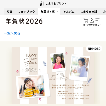
写真
フォトブック
年賀状 / 寒中
アルバム
しまうま出版
カ
カート
アカウント
メニュー
一覧へ戻る
NKH060