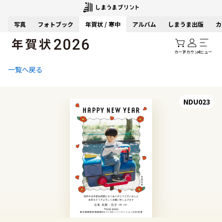
写真
フォトブック
年賀状 / 寒中
アルバム
しまうま出版
カ
カート
アカウント
メニュー
一覧へ戻る
NDU023