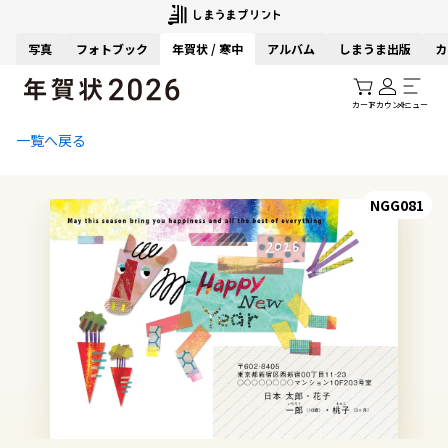
写真
フォトブック
年賀状 / 寒中
アルバム
しまうま出版
カ
カート
アカウント
メニュー
一覧へ戻る
NGG081