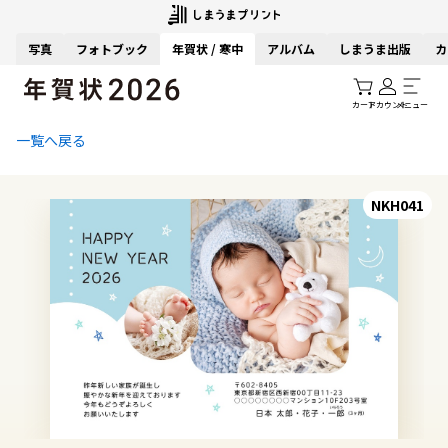
写真
フォトブック
年賀状 / 寒中
アルバム
しまうま出版
カ
カート
アカウント
メニュー
一覧へ戻る
NKH041