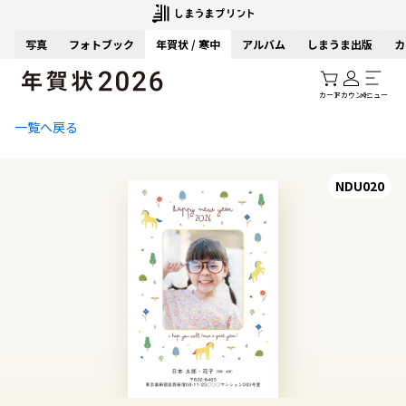
写真
フォトブック
年賀状 / 寒中
アルバム
しまうま出版
カ
カート
アカウント
メニュー
一覧へ戻る
NDU020