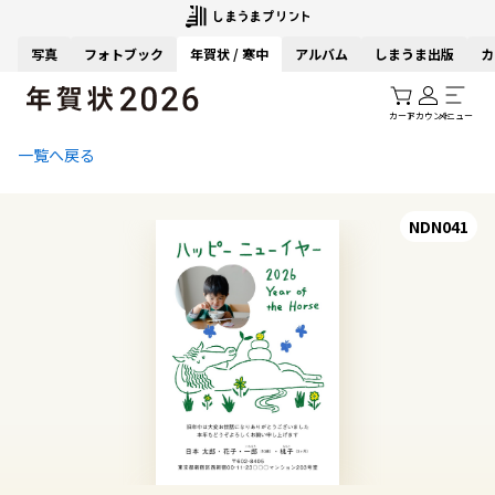
写真
フォトブック
年賀状 / 寒中
アルバム
しまうま出版
カ
カート
アカウント
メニュー
一覧へ戻る
NDN041