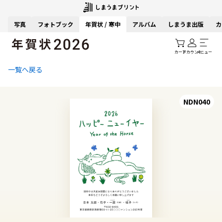
写真
フォトブック
年賀状 / 寒中
アルバム
しまうま出版
カ
カート
アカウント
メニュー
一覧へ戻る
NDN040