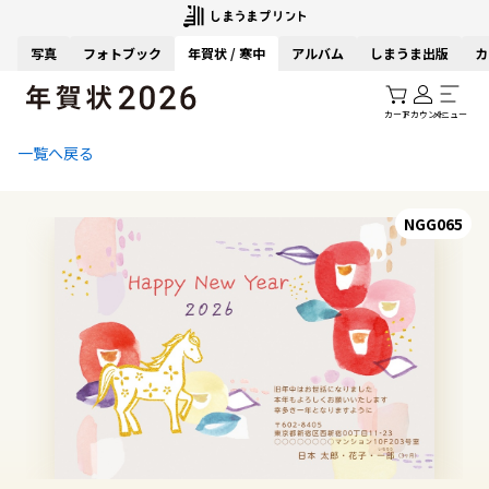
写真
フォトブック
年賀状 / 寒中
アルバム
しまうま出版
カ
カート
アカウント
メニュー
一覧へ戻る
NGG065