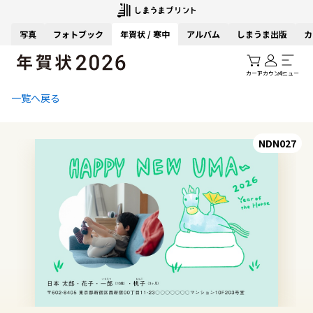
写真
フォトブック
年賀状 / 寒中
アルバム
しまうま出版
カ
カート
アカウント
メニュー
一覧へ戻る
NDN027