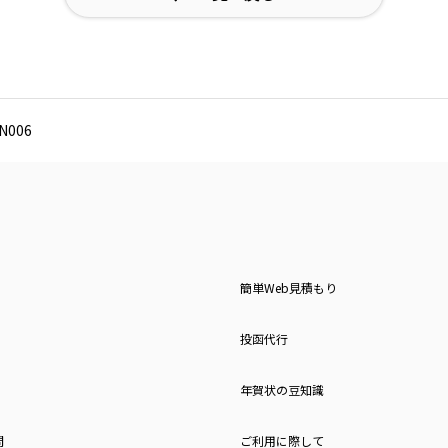
006
簡単Web見積もり
投函代行
年賀状の豆知識
問
ご利用に際して