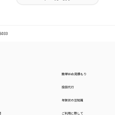
033
簡単Web見積もり
投函代行
年賀状の豆知識
問
ご利用に際して