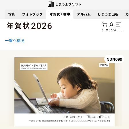
写真
フォトブック
年賀状 / 寒中
アルバム
しまうま出版
カ
カート
アカウント
メニュー
一覧へ戻る
NDN099