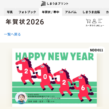
写真
フォトブック
年賀状 / 寒中
アルバム
しまうま出版
カ
カート
アカウント
メニュー
一覧へ戻る
NDD011