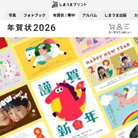
写真
フォトブック
年賀状 / 寒中
アルバム
しまうま出版
カ
カート
アカウント
メニュー