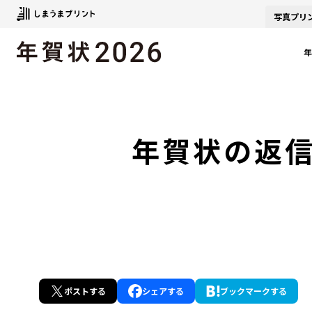
写真
プリ
年
年賀状の返
ポスト
する
シェア
する
ブックマーク
する