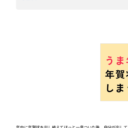
返事が遅れた場合はまずは先方にお詫びするのがマ
年賀状を遅れて出すときに必ず守りたい3つのマナー
1. 年賀状の返事は松の内に出す
2. 元日・元旦という単語は使わない
3. 「書き忘れた」という印象を抱かれないようにす
年賀状を松の内に出せなかった場合は寒中見舞いや近
賀詞は使用しない
通常はがきを使用する
まとめ
年内に年賀状を出し終えてほっと一息ついた後、自分が出して